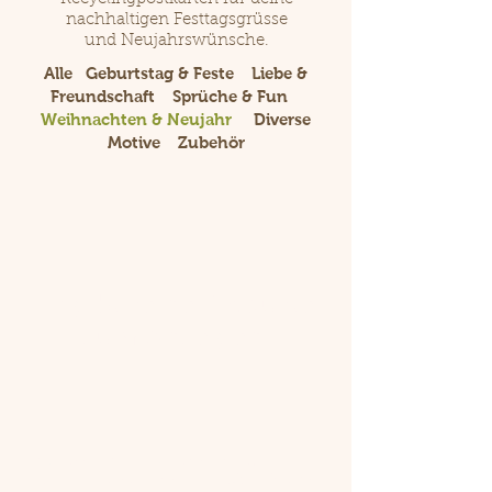
nachhaltigen Festtagsgrüsse
und Neujahrswünsche.
Alle
Geburtstag & Feste
Liebe &
Freundschaft
Sprüche & Fun
Weihnachten & Neujahr
Diverse
Motive
Zubehör
Es gibt keine Produkte
zum Anzeigen.
Impressum
Datenschutz
AGB
Über uns
FAQ
News