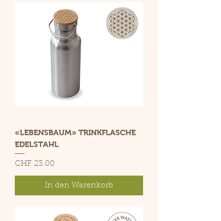
«LEBENSBAUM» TRINKFLASCHE
EDELSTAHL
Preis
CHF 23.00
In den Warenkorb