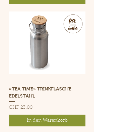
«TEA TIME» TRINKFLASCHE
EDELSTAHL
Preis
CHF 23.00
In den Warenkorb