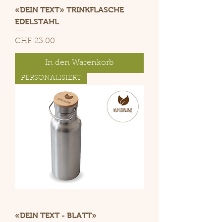
«DEIN TEXT» TRINKFLASCHE
EDELSTAHL
Preis
CHF 23.00
In den Warenkorb
PERSONALISIERT
«DEIN TEXT - BLATT»