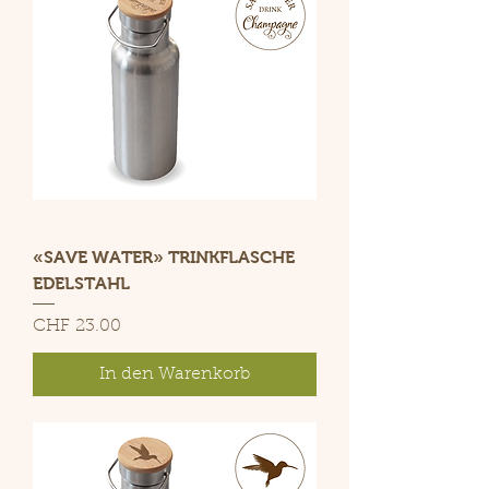
«SAVE WATER» TRINKFLASCHE
EDELSTAHL
Preis
CHF 23.00
In den Warenkorb