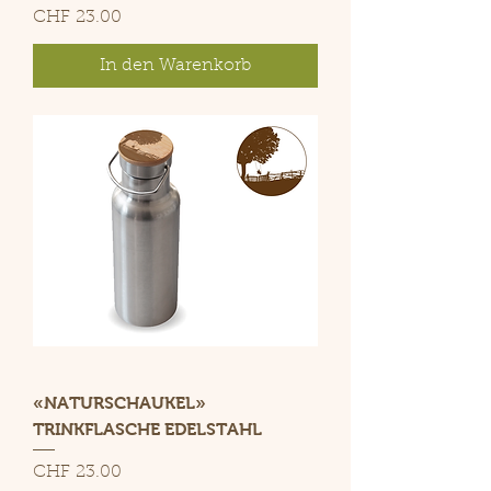
Preis
CHF 23.00
In den Warenkorb
«NATURSCHAUKEL»
TRINKFLASCHE EDELSTAHL
Preis
CHF 23.00