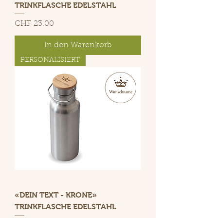
TRINKFLASCHE EDELSTAHL
Preis
CHF 23.00
In den Warenkorb
PERSONALISIERT
«DEIN TEXT - KRONE»
TRINKFLASCHE EDELSTAHL