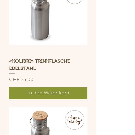
«KOLIBRI» TRINKFLASCHE
EDELSTAHL
Preis
CHF 23.00
In den Warenkorb