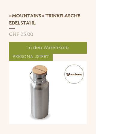
«MOUNTAINS» TRINKFLASCHE
EDELSTAHL
Preis
CHF 23.00
In den Warenkorb
PERSONALISIERT