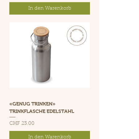
In den Warenkorb
«GENUG TRINKEN»
TRINKFLASCHE EDELSTAHL
Preis
CHF 23.00
In den Warenkorb