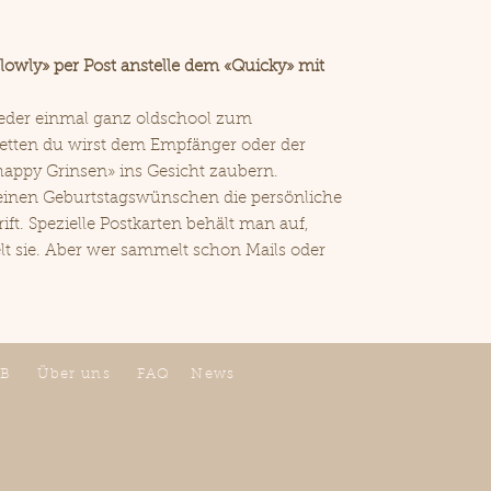
lowly» per Post anstelle dem «Quicky» mit
eder einmal ganz oldschool zum
Wetten du wirst dem Empfänger oder der
appy Grinsen» ins Gesicht zaubern.
einen Geburtstagswünschen die persönliche
ft. Spezielle Postkarten behält man auf,
lt sie. Aber wer sammelt schon Mails oder
B
Über uns
FAQ
News