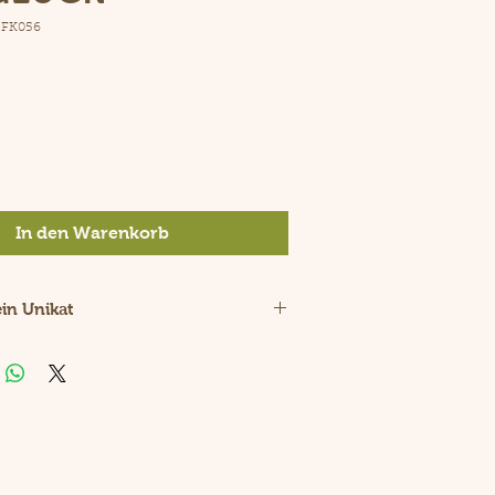
 FK056
is
In den Warenkorb
ein Unikat
Naturprodukt.
ürliche Holzstruktur ist jede
 Unikat.
olz aus Kirsche und der Innenteil
chtem Recyclingpapier machen aus
arte ein individuelles und