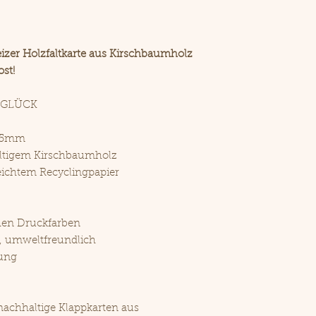
nachhaltes P
JA KLAR!
Natürlich kö
izer Holzfaltkarte aus Kirschbaumholz
individuelle 
st!
deinem Logo,
 GLÜCK
105mm
ltigem Kirschbaumholz
ichtem Recyclingpapier
hen Druckfarben
, umweltfreundlich
ung
achhaltige Klappkarten aus