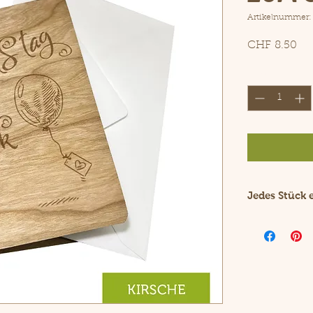
Artikelnummer:
Pre
CHF 8.50
Anzahl
*
Jedes Stück 
Holz ist ein 
Durch die nat
Faltkarte ein
Das Furnierh
aus ungeblei
dieser Grussk