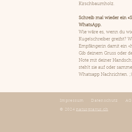
Kirschbaumholz.
Schreib mal wieder ein «S
WhatsApp.
Wie wäre es, wenn du wi
Kugelschreiber greifst? 
Empfängerin damit ein «h
Gib deinem Gruss oder d
Note mit deiner Handschri
stehlt sie auf oder samme
Whatsapp Nachrichten. ;)
Impressum
Datenschutz
AG
© 2024
naturgravur.ch