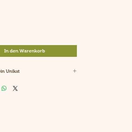
is
In den Warenkorb
ein Unikat
Naturprodukt.
ürliche Holzstruktur ist jede
 Unikat.
olz aus Kirsche und der Innenteil
chtem Recyclingpapier machen aus
arte ein individuelles und
rodukt.