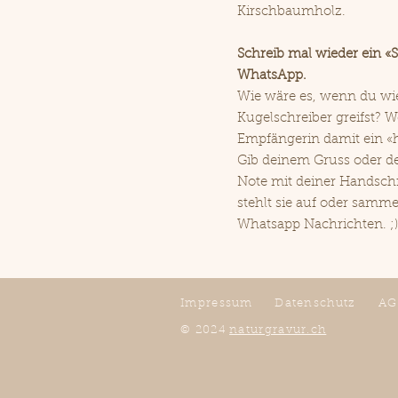
Kirschbaumholz.
Schreib mal wieder ein «S
WhatsApp.
Wie wäre es, wenn du wi
Kugelschreiber greifst? 
Empfängerin damit ein «h
Gib deinem Gruss oder d
Note mit deiner Handschri
stehlt sie auf oder samme
Whatsapp Nachrichten. ;)
Impressum
Datenschutz
AG
© 2024
naturgravur.ch