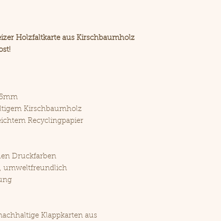
JA KLAR!
Natürlich kö
individuelle 
deinem Logo,
izer Holzfaltkarte aus Kirschbaumholz
st!
105mm
ltigem Kirschbaumholz
ichtem Recyclingpapier
hen Druckfarben
, umweltfreundlich
ung
achhaltige Klappkarten aus