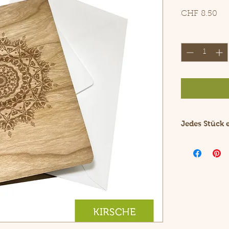
Pre
CHF 8.50
Anzahl
*
Jedes Stück 
Holz ist ein 
Durch die nat
Faltkarte ein
Das Furnierh
aus ungeblei
dieser Grussk
nachhaltes P