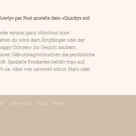
lowly» per Post anstelle dem «Quicky» mit
eder einmal ganz oldschool zum
Wetten du wirst dem Empfänger oder der
appy Grinsen» ins Gesicht zaubern.
einen Geburtstagswünschen die persönliche
ft. Spezielle Postkarten behält man auf,
lt sie. Aber wer sammelt schon Mails oder
B
Über uns
FAQ
News