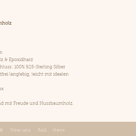
mholz
m
z & Epoxidharz
hluss: 100% 925-Sterling Silber
tfrei langlebig, leicht mit idealen
ox
and mit Freude und Nussbaumholz.
B
Über uns
FAQ
News