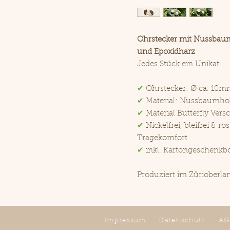
Ohrstecker mit Nussbau
und Epoxidharz
Jedes Stück ein Unikat!
✔
Ohrstecker: Ø ca. 10m
✔
Material: Nussbaumhol
✔
Material Butterfly Versc
✔
Nickelfrei, bleifrei & ros
Tragekomfort
✔
inkl. Kartongeschenkb
Produziert im Zürioberl
Impressum
Datenschutz
AG