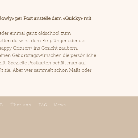
lowly» per Post anstelle dem «Quicky» mit
eder einmal ganz oldschool zum
Wetten du wirst dem Empfänger oder der
appy Grinsen» ins Gesicht zaubern.
einen Geburtstagswünschen die persönliche
ft. Spezielle Postkarten behält man auf,
lt sie. Aber wer sammelt schon Mails oder
B
Über uns
FAQ
News