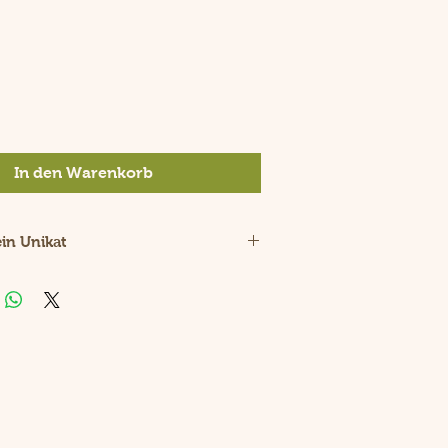
is
In den Warenkorb
ein Unikat
Naturprodukt.
ürliche Holzstruktur ist jede
 Unikat.
olz aus Kirsche und der Innenteil
chtem Recyclingpapier machen aus
arte ein individuelles und
rodukt.