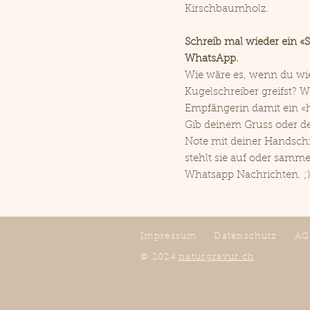
Kirschbaumholz.
Schreib mal wieder ein «S
WhatsApp.
Wie wäre es, wenn du wi
Kugelschreiber greifst? 
Empfängerin damit ein «h
Gib deinem Gruss oder d
Note mit deiner Handschri
stehlt sie auf oder samme
Whatsapp Nachrichten. ;)
Impressum
Datenschutz
AG
© 2024
naturgravur.ch