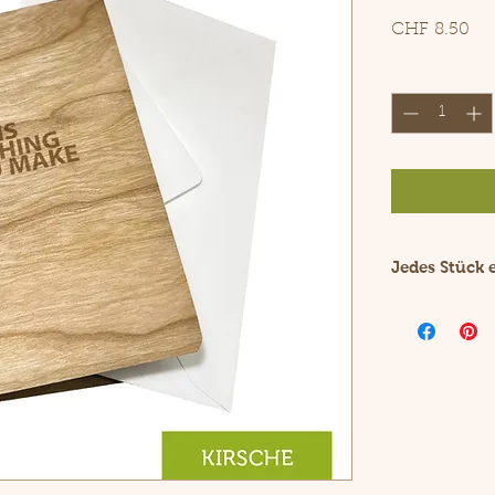
Pre
CHF 8.50
Anzahl
*
Jedes Stück 
Holz ist ein 
Durch die nat
Faltkarte ein
Das Furnierh
aus ungeblei
dieser Grussk
nachhaltes P