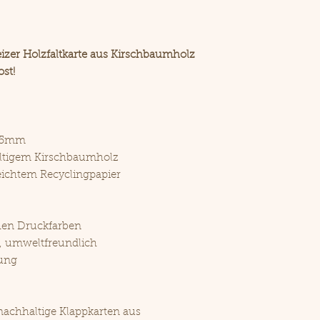
JA KLAR!
Natürlich kö
individuelle 
deinem Logo,
izer Holzfaltkarte aus Kirschbaumholz
st!
105mm
ltigem Kirschbaumholz
ichtem Recyclingpapier
hen Druckfarben
, umweltfreundlich
ung
achhaltige Klappkarten aus