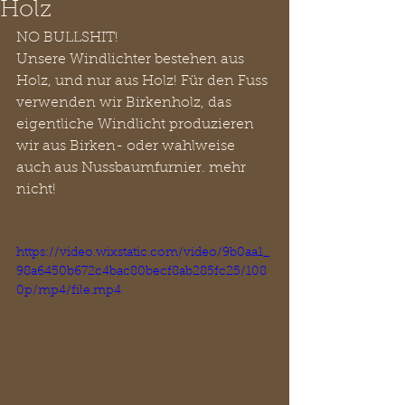
Holz
NO BULLSHIT!
Unsere Windlichter bestehen aus 
Holz, und nur aus Holz! Für den Fuss 
verwenden wir Birkenholz, das 
eigentliche Windlicht produzieren 
wir aus Birken- oder wahlweise 
auch aus Nussbaumfurnier. mehr 
nicht!
https://video.wixstatic.com/video/9b0aa1_
98a6450b672c4bac80becf8ab285fc25/108
0p/mp4/file.mp4