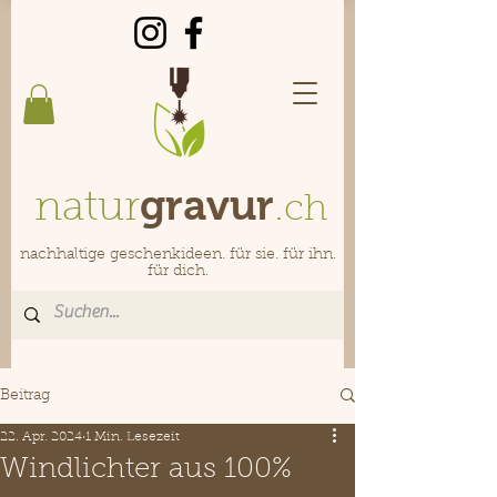
gravur
natur
.
ch
nachhaltige geschenkideen. für sie. für ihn.
für dich.
Beitrag
22. Apr. 2024
1 Min. Lesezeit
Windlichter aus 100%