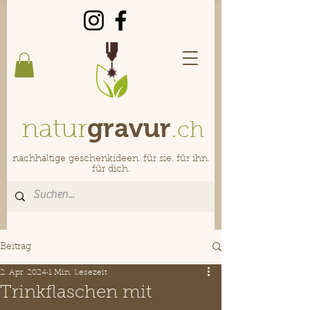
gravur
natur
.
ch
nachhaltige geschenkideen. für sie. für ihn.
für dich.
Beitrag
2. Apr. 2024
1 Min. Lesezeit
Trinkflaschen mit