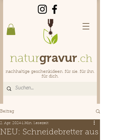
gravur
natur
.
ch
nachhaltige geschenkideen. für sie. für ihn.
für dich.
Beitrag
2. Apr. 2024
1 Min. Lesezeit
NEU: Schneidebretter aus