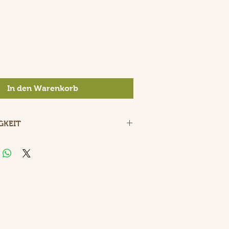
is
In den Warenkorb
GKEIT
liche und nachhaltige Postkarte
gkarton.
avur, keine umweltschädlichen
roduzieren wir auch Postkarten
individuellen Wünschen.