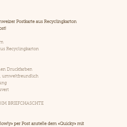
hweizer Postkarte aus Recyclingkarton
st!
mm
aus Recyclingkarton
hen Druckfarben
, umweltfreundlich
ung
vert
DIM BRIEFCHASCHTE
lowly» per Post anstelle dem «Quicky» mit