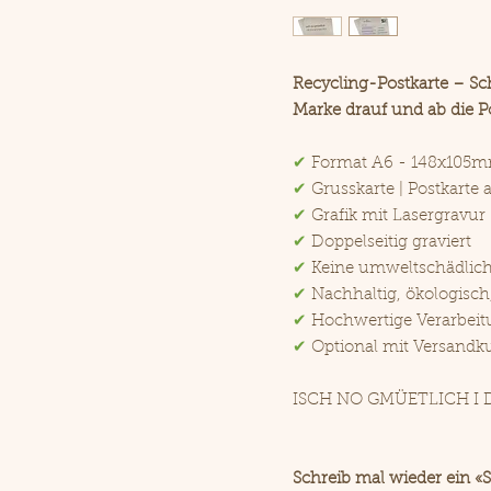
Recycling-Postkarte – Sc
Marke drauf und ab die Po
✔
Format A6 - 148x105
✔
Grusskarte | Postkarte 
✔
Grafik mit Lasergravur
✔
Doppelseitig graviert
✔
Keine umweltschädlic
✔
Nachhaltig, ökologisch
✔
Hochwertige Verarbeit
✔
Optional mit Versandku
ISCH NO GMÜETLICH I 
Schreib mal wieder ein «S