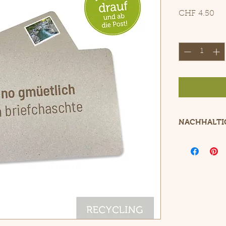
Pre
CHF 4.50
Anzahl
*
NACHHALTI
Umweltfreund
aus Recyclin
Dank Lasergr
Druckfarben.
Auf Wunsch p
nach deinen 