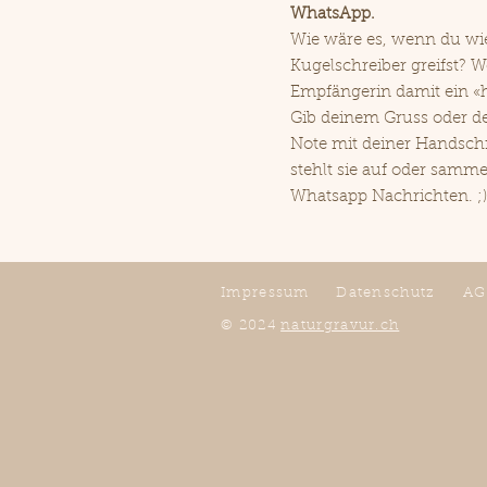
WhatsApp.
Wie wäre es, wenn du wi
Kugelschreiber greifst? 
Empfängerin damit ein «h
Gib deinem Gruss oder d
Note mit deiner Handschri
stehlt sie auf oder samme
Whatsapp Nachrichten. ;)
Impressum
Datenschutz
AG
© 2024
naturgravur.ch